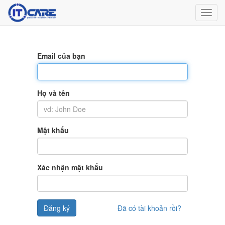
Toggl
navig
Email của bạn
Họ và tên
Mật khẩu
Xác nhận mật khẩu
Đăng ký
Đã có tài khoản rồi?