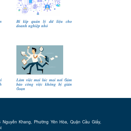
𝒏
𝑩𝒊́ 𝒌𝒊́𝒑 𝒒𝒖𝒂̉𝒏 𝒍𝒚́ 𝒅𝒖̛̃ 𝒍𝒊𝒆̣̂𝒖 𝒄𝒉𝒐
𝒅𝒐𝒂𝒏𝒉 𝒏𝒈𝒉𝒊𝒆̣̂𝒑 𝒏𝒉𝒐̉
𝒊
𝑳𝒂̀𝒎 𝒗𝒊𝒆̣̂𝒄 𝒎𝒐̣𝒊 𝒍𝒖́𝒄 𝒎𝒐̣𝒊 𝒏𝒐̛𝒊 đ𝒂̉𝒎
𝒉
𝒃𝒂̉𝒐 𝒄𝒐̂𝒏𝒈 𝒗𝒊𝒆̣̂𝒄 𝒌𝒉𝒐̂𝒏𝒈 𝒃𝒊̣ 𝒈𝒊𝒂́𝒏
đ𝒐𝒂̣𝒏
 Nguyễn Khang, Phường Yên Hòa, Quận Cầu Giấy,
i