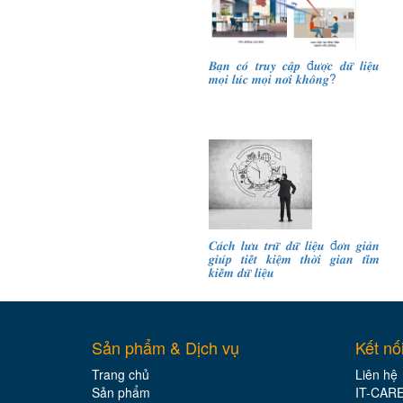
𝑩𝒂̣𝒏 𝒄𝒐́ 𝒕𝒓𝒖𝒚 𝒄𝒂̣̂𝒑 đ𝒖̛𝒐̛̣𝒄 𝒅𝒖̛̃ 𝒍𝒊𝒆̣̂𝒖
𝒎𝒐̣𝒊 𝒍𝒖́𝒄 𝒎𝒐̣𝒊 𝒏𝒐̛𝒊 𝒌𝒉𝒐̂𝒏𝒈?
𝑪𝒂́𝒄𝒉 𝒍𝒖̛𝒖 𝒕𝒓𝒖̛̃ 𝒅𝒖̛̃ 𝒍𝒊𝒆̣̂𝒖 đ𝒐̛𝒏 𝒈𝒊𝒂̉𝒏
𝒈𝒊𝒖́𝒑 𝒕𝒊𝒆̂́𝒕 𝒌𝒊𝒆̣̂𝒎 𝒕𝒉𝒐̛̀𝒊 𝒈𝒊𝒂𝒏 𝒕𝒊̀𝒎
𝒌𝒊𝒆̂́𝒎 𝒅𝒖̛̃ 𝒍𝒊𝒆̣̂𝒖
Sản phẩm & Dịch vụ
Kết nố
Trang chủ
Liên hệ
Sản phẩm
IT-CAR