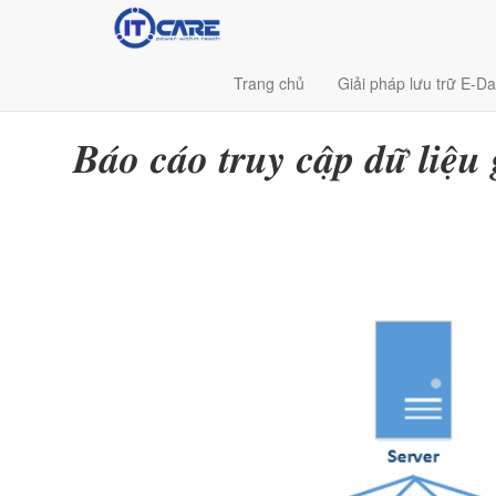
Trang chủ
Giải pháp lưu trữ E-Da
𝑩𝒂́𝒐 𝒄𝒂́𝒐 𝒕𝒓𝒖𝒚 𝒄𝒂̣̂𝒑 𝒅𝒖̛̃ 𝒍𝒊𝒆̣̂