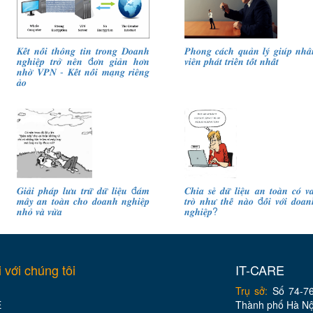
𝑲𝒆̂́𝒕 𝒏𝒐̂́𝒊 𝒕𝒉𝒐̂𝒏𝒈 𝒕𝒊𝒏 𝒕𝒓𝒐𝒏𝒈 𝑫𝒐𝒂𝒏𝒉
𝑷𝒉𝒐𝒏𝒈 𝒄𝒂́𝒄𝒉 𝒒𝒖𝒂̉𝒏 𝒍𝒚́ 𝒈𝒊𝒖́𝒑 𝒏𝒉𝒂̂
𝒏𝒈𝒉𝒊𝒆̣̂𝒑 𝒕𝒓𝒐̛̉ 𝒏𝒆̂𝒏 đ𝒐̛𝒏 𝒈𝒊𝒂̉𝒏 𝒉𝒐̛𝒏
𝒗𝒊𝒆̂𝒏 𝒑𝒉𝒂́𝒕 𝒕𝒓𝒊𝒆̂̉𝒏 𝒕𝒐̂́𝒕 𝒏𝒉𝒂̂́𝒕
𝒏𝒉𝒐̛̀ 𝑽𝑷𝑵 - 𝑲𝒆̂́𝒕 𝒏𝒐̂́𝒊 𝒎𝒂̣𝒏𝒈 𝒓𝒊𝒆̂𝒏𝒈
𝒂̉𝒐
𝑮𝒊𝒂̉𝒊 𝒑𝒉𝒂́𝒑 𝒍𝒖̛𝒖 𝒕𝒓𝒖̛̃ 𝒅𝒖̛̃ 𝒍𝒊𝒆̣̂𝒖 đ𝒂́𝒎
𝑪𝒉𝒊𝒂 𝒔𝒆̉ 𝒅𝒖̛̃ 𝒍𝒊𝒆̣̂𝒖 𝒂𝒏 𝒕𝒐𝒂̀𝒏 𝒄𝒐́ 𝒗𝒂
𝒎𝒂̂𝒚 𝒂𝒏 𝒕𝒐𝒂̀𝒏 𝒄𝒉𝒐 𝒅𝒐𝒂𝒏𝒉 𝒏𝒈𝒉𝒊𝒆̣̂𝒑
𝒕𝒓𝒐̀ 𝒏𝒉𝒖̛ 𝒕𝒉𝒆̂́ 𝒏𝒂̀𝒐 đ𝒐̂́𝒊 𝒗𝒐̛́𝒊 𝒅𝒐𝒂𝒏
𝒏𝒉𝒐̉ 𝒗𝒂̀ 𝒗𝒖̛̀𝒂
𝒏𝒈𝒉𝒊𝒆̣̂𝒑?
i với chúng tôi
IT-CARE
Trụ sở:
Số 74-76
E
Thành phố Hà Nộ