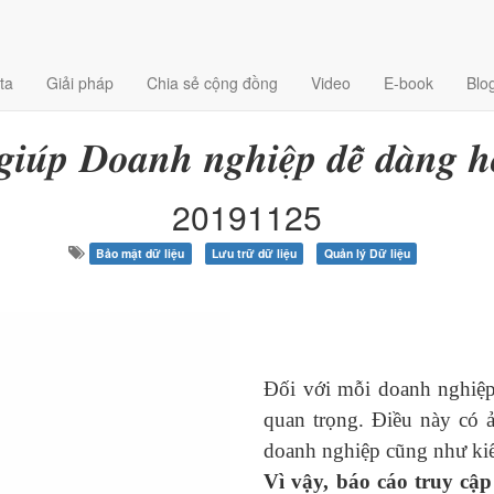
ta
Giải pháp
Chia sẻ cộng đồng
Video
E-book
Blo
𝒖 𝒈𝒊𝒖́𝒑 𝑫𝒐𝒂𝒏𝒉 𝒏𝒈𝒉𝒊𝒆̣̂𝒑 𝒅𝒆̂̃ 𝒅𝒂̀𝒏𝒈 𝒉
20191125
Bảo mật dữ liệu
Lưu trữ dữ liệu
Quản lý Dữ liệu
Đối với mỗi doanh nghiệp,
quan trọng. Điều này có 
doanh nghiệp cũng như kiể
Vì vậy, báo cáo truy cập