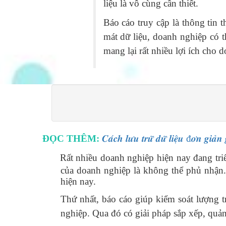
liệu là vô cùng cần thiết.
Báo cáo truy cập là thông tin t
mát dữ liệu, doanh nghiệp có 
mang lại rất nhiều lợi ích cho 
ĐỌC THÊM:
𝑪𝒂́𝒄𝒉 𝒍𝒖̛𝒖 𝒕𝒓𝒖̛̃ 𝒅𝒖̛̃ 𝒍𝒊𝒆̣̂𝒖 đ𝒐̛𝒏 𝒈𝒊𝒂̉𝒏 𝒈
Rất nhiều doanh nghiệp hiện nay đang triể
của doanh nghiệp là không thể phủ nhận. 
hiện nay.
Thứ nhất, báo cáo giúp kiểm soát lượng tru
nghiệp. Qua đó có giải pháp sắp xếp, quả