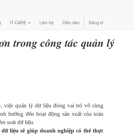
g
IT-CARE
Liên hệ
Diễn đàn
Đăng kí
𝒐̛𝒏 𝒕𝒓𝒐𝒏𝒈 𝒄𝒐̂𝒏𝒈 𝒕𝒂́𝒄 𝒒𝒖𝒂̉𝒏 𝒍𝒚́
 việc quản lý dữ liệu đóng vai trò vô cùng
ảnh hưởng đến hoạt động sản xuất của toàn
m soát dữ liệu.
 dữ liệu sẽ giúp doanh nghiệp có thể thực