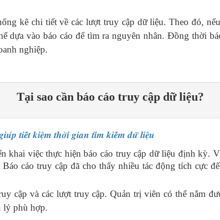
hống kê chi tiết về các lượt truy cập dữ liệu. Theo đó, n
thể dựa vào báo cáo để tìm ra nguyên nhân. Đồng thời bá
doanh nghiệp.
Tại sao cần báo cáo truy cập dữ liệu?
𝒖́𝒑 𝒕𝒊𝒆̂́𝒕 𝒌𝒊𝒆̣̂𝒎 𝒕𝒉𝒐̛̀𝒊 𝒈𝒊𝒂𝒏 𝒕𝒊̀𝒎 𝒌𝒊𝒆̂́𝒎 𝒅𝒖̛̃ 𝒍𝒊𝒆̣̂𝒖
n khai việc thực hiện báo cáo truy cập dữ liệu định kỳ. 
Báo cáo truy cập đã cho thấy nhiều tác động tích cực đế
y cập và các lượt truy cập. Quản trị viên có thể nắm đư
n lý phù hợp.