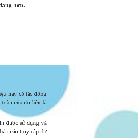
 dàng hơn.
iệu này có tác động
 toàn của dữ liệu là
khi được sử dụng và
 báo cáo truy cập dữ