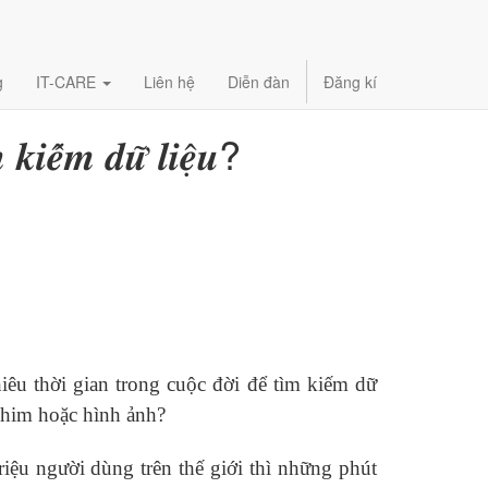
g
IT-CARE
Liên hệ
Diễn đàn
Đăng kí
 𝒌𝒊𝒆̂́𝒎 𝒅𝒖̛̃ 𝒍𝒊𝒆̣̂𝒖?
êu thời gian trong cuộc đời để tìm kiếm dữ
u phim hoặc hình ảnh?
triệu người dùng trên thế giới thì những phút