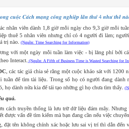
𝒓𝒐𝒏𝒈 𝒄𝒖𝒐̣̂𝒄 𝑪𝒂́𝒄𝒉 𝒎𝒂̣𝒏𝒈 𝒄𝒐̂𝒏𝒈 𝒏𝒈𝒉𝒊𝒆̣̂𝒑 𝒍𝒂̂̀𝒏 𝒕𝒉𝒖̛́ 4 𝒏𝒉𝒖̛ 𝒕𝒉𝒆̂́ 𝒏𝒂
ác nhân viên dành 1,8 giờ mỗi ngày cho 9,3 giờ mỗi tuần,
iệp thuê 5 nhân viên nhưng chỉ có 4 người đi làm; người
á trị nào.
(Nguồn: Time Searching for Information)
ng với một ngày mỗi tuần làm việc - bị lãng phí bởi các
heo Interact.
(Nguồn: A Fifth of Business Time is Wasted Searching for Inf
IDC
, các tác giả chia sẻ rằng một cuộc khảo sát với 1200
i tuần để tìm tài liệu. Trong số họ có người đang dành 
ó, họ dành nửa kia để tái tạo những gì họ chưa tìm thấy.
(N
iệu quả.
ách truyền thống là lưu trữ dữ liệu đám mây. Nhưng vi
ết được vấn đề tìm kiếm mà bạn đang cần nếu việc chuyển
t tên không chính xác hoặc lưu sai vị trí thì dẫn đến vi