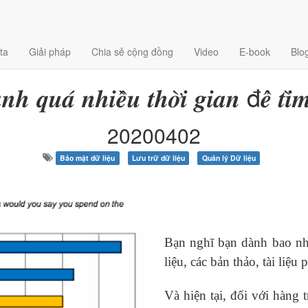
ta
Giải pháp
Chia sẻ cộng đồng
Video
E-book
Blo
𝒏𝒉 𝒒𝒖𝒂́ 𝒏𝒉𝒊𝒆̂̀𝒖 𝒕𝒉𝒐̛̀𝒊 𝒈𝒊𝒂𝒏 đ𝒆̂̉ 𝒕𝒊̀𝒎
20200402
Bảo mật dữ liệu
Lưu trữ dữ liệu
Quản lý Dữ liệu
Bạn nghĩ bạn dành bao nhi
liệu, các bản thảo, tài liệ
Và hiện tại, đối với hàng 