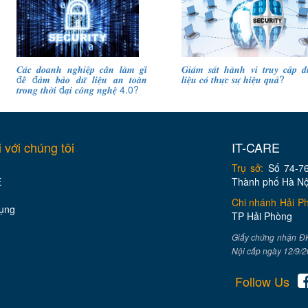
𝑪𝒂́𝒄 𝒅𝒐𝒂𝒏𝒉 𝒏𝒈𝒉𝒊𝒆̣̂𝒑 𝒄𝒂̂̀𝒏 𝒍𝒂̀𝒎 𝒈𝒊̀
𝑮𝒊𝒂́𝒎 𝒔𝒂́𝒕 𝒉𝒂̀𝒏𝒉 𝒗𝒊 𝒕𝒓𝒖𝒚 𝒄𝒂̣̂𝒑 𝒅𝒖
đ𝒆̂̉ đ𝒂̉𝒎 𝒃𝒂̉𝒐 𝒅𝒖̛̃ 𝒍𝒊𝒆̣̂𝒖 𝒂𝒏 𝒕𝒐𝒂̀𝒏
𝒍𝒊𝒆̣̂𝒖 𝒄𝒐́ 𝒕𝒉𝒖̛̣𝒄 𝒔𝒖̛̣ 𝒉𝒊𝒆̣̂𝒖 𝒒𝒖𝒂̉?
𝒕𝒓𝒐𝒏𝒈 𝒕𝒉𝒐̛̀𝒊 đ𝒂̣𝒊 𝒄𝒐̂𝒏𝒈 𝒏𝒈𝒉𝒆̣̂ 4.0?
i với chúng tôi
IT-CARE
Trụ sở:
Số 74-76
E
Thành phố Hà Nộ
Chi nhánh Hải P
ụng
TP Hải Phòng
Giấy chứng nhận Đ
Nội cấp ngày 12/9/
Follow Us