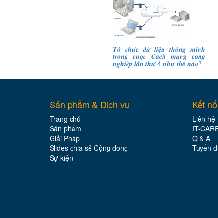
𝑻𝒐̂̉ 𝒄𝒉𝒖̛́𝒄 𝒅𝒖̛̃ 𝒍𝒊𝒆̣̂𝒖 𝒕𝒉𝒐̂𝒏𝒈 𝒎𝒊𝒏𝒉
𝒕𝒓𝒐𝒏𝒈 𝒄𝒖𝒐̣̂𝒄 𝑪𝒂́𝒄𝒉 𝒎𝒂̣𝒏𝒈 𝒄𝒐̂𝒏𝒈
𝒏𝒈𝒉𝒊𝒆̣̂𝒑 𝒍𝒂̂̀𝒏 𝒕𝒉𝒖̛́ 4 𝒏𝒉𝒖̛ 𝒕𝒉𝒆̂́ 𝒏𝒂̀𝒐?
Sản phẩm & Dịch vụ
Kết nố
Trang chủ
Liên hệ
Sản phẩm
IT-CAR
Giải Pháp
Q & A
Slides chia sẻ Cộng đồng
Tuyển d
Sự kiện