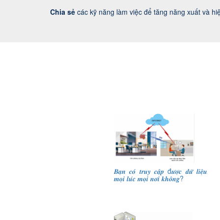
Chia sẻ
các kỹ năng làm việc để tăng năng xuất và hi
𝑩𝒂̣𝒏 𝒄𝒐́ 𝒕𝒓𝒖𝒚 𝒄𝒂̣̂𝒑 đ𝒖̛𝒐̛̣𝒄 𝒅𝒖̛̃ 𝒍𝒊𝒆̣̂𝒖
𝒎𝒐̣𝒊 𝒍𝒖́𝒄 𝒎𝒐̣𝒊 𝒏𝒐̛𝒊 𝒌𝒉𝒐̂𝒏𝒈?