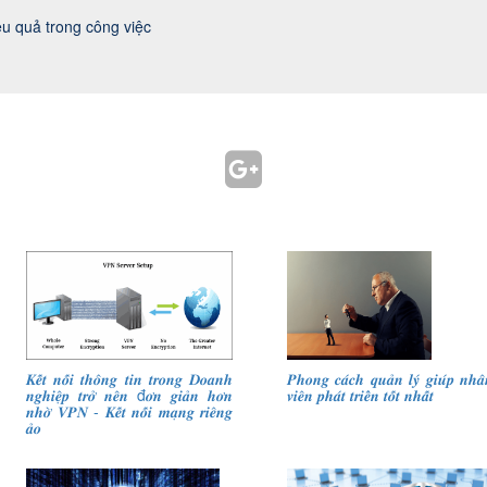
ệu quả trong công việc
𝑲𝒆̂́𝒕 𝒏𝒐̂́𝒊 𝒕𝒉𝒐̂𝒏𝒈 𝒕𝒊𝒏 𝒕𝒓𝒐𝒏𝒈 𝑫𝒐𝒂𝒏𝒉
𝑷𝒉𝒐𝒏𝒈 𝒄𝒂́𝒄𝒉 𝒒𝒖𝒂̉𝒏 𝒍𝒚́ 𝒈𝒊𝒖́𝒑 𝒏𝒉𝒂̂
𝒏𝒈𝒉𝒊𝒆̣̂𝒑 𝒕𝒓𝒐̛̉ 𝒏𝒆̂𝒏 đ𝒐̛𝒏 𝒈𝒊𝒂̉𝒏 𝒉𝒐̛𝒏
𝒗𝒊𝒆̂𝒏 𝒑𝒉𝒂́𝒕 𝒕𝒓𝒊𝒆̂̉𝒏 𝒕𝒐̂́𝒕 𝒏𝒉𝒂̂́𝒕
𝒏𝒉𝒐̛̀ 𝑽𝑷𝑵 - 𝑲𝒆̂́𝒕 𝒏𝒐̂́𝒊 𝒎𝒂̣𝒏𝒈 𝒓𝒊𝒆̂𝒏𝒈
𝒂̉𝒐