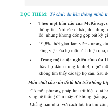
ĐỌC THÊM:
𝑻𝒐̂̉ 𝒄𝒉𝒖̛́𝒄 𝒅𝒖̛̃ 𝒍𝒊𝒆̣̂𝒖 𝒕𝒉𝒐̂𝒏𝒈 𝒎𝒊𝒏𝒉 
Theo một báo cáo của McKinsey,
c
thông tin. Nói cách khác, doanh ngh
lời, nhưng không đóng góp bất kỳ gi
19,8% thời gian làm việc - tương đươ
công việc của họ một cách hiệu quả, t
Trong một cuộc nghiên cứu của 
thấy họ dành trung bình 4,5 giờ mỗ
không tìm thấy các tệp họ cần. Sau đ
Mấu chốt của vấn đề là lưu trữ không h
Có một phương pháp lưu trữ hiệu quả hơn c
sang hệ thống đám mây sẽ không giải quy
Chẳng hạn như với cách lưu trữ thủ công, đặ