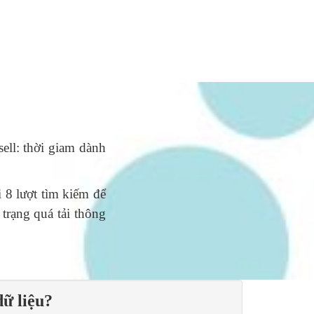
ell: thời giam dành
 8 lượt tìm kiếm để
 trạng quá tải thông
ữ liệu?