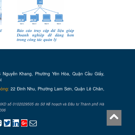
̛̃
𝑩𝒂́𝒐 𝒄𝒂́𝒐 𝒕𝒓𝒖𝒚 𝒄𝒂̣̂𝒑 𝒅𝒖̛̃ 𝒍𝒊𝒆̣̂𝒖 𝒈𝒊𝒖́𝒑
𝑫𝒐𝒂𝒏𝒉 𝒏𝒈𝒉𝒊𝒆̣̂𝒑 𝒅𝒆̂̃ 𝒅𝒂̀𝒏𝒈 𝒉𝒐̛𝒏
𝒕𝒓𝒐𝒏𝒈 𝒄𝒐̂𝒏𝒈 𝒕𝒂́𝒄 𝒒𝒖𝒂̉𝒏 𝒍𝒚́
 Nguyễn Khang, Phường Yên Hòa, Quận Cầu Giấy,
i
hòng:
22 Đinh Nhu, Phường Lam Sơn, Quận Lê Chân,
KKD số 0102029505 do Sở Kế hoạch và Đầu tư Thành phố Hà
2006