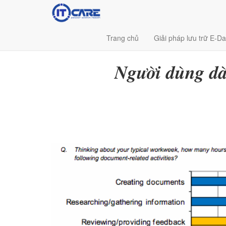
Trang chủ
Giải pháp lưu trữ E-Da
𝑵𝒈𝒖̛𝒐̛̀𝒊 𝒅𝒖̀𝒏𝒈 𝒅𝒂̀