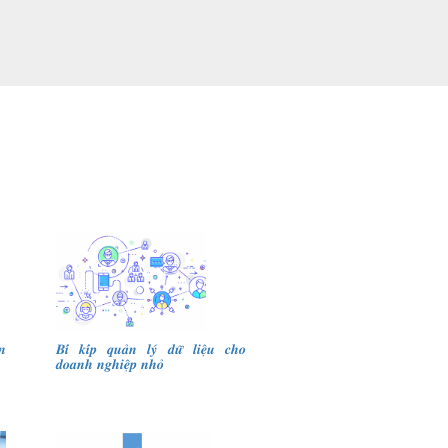
𝒏
𝑩𝒊́ 𝒌𝒊́𝒑 𝒒𝒖𝒂̉𝒏 𝒍𝒚́ 𝒅𝒖̛̃ 𝒍𝒊𝒆̣̂𝒖 𝒄𝒉𝒐
𝒅𝒐𝒂𝒏𝒉 𝒏𝒈𝒉𝒊𝒆̣̂𝒑 𝒏𝒉𝒐̉