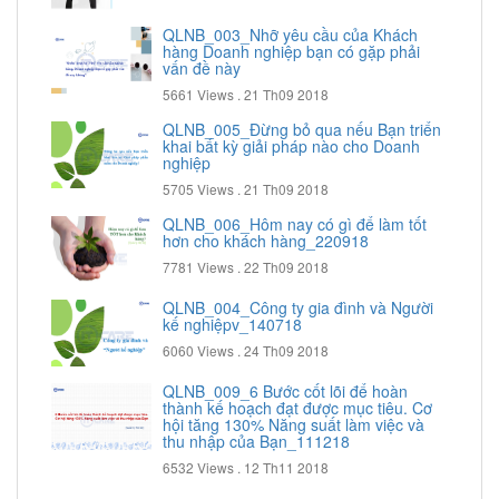
QLNB_003_Nhỡ yêu cầu của Khách
hàng Doanh nghiệp bạn có gặp phải
vấn đề này
5661 Views .
21 Th09 2018
QLNB_005_Đừng bỏ qua nếu Bạn triển
khai bất kỳ giải pháp nào cho Doanh
nghiệp
5705 Views .
21 Th09 2018
QLNB_006_Hôm nay có gì để làm tốt
hơn cho khách hàng_220918
7781 Views .
22 Th09 2018
QLNB_004_Công ty gia đình và Người
kế nghiệpv_140718
6060 Views .
24 Th09 2018
QLNB_009_6 Bước cốt lõi để hoàn
thành kế hoạch đạt được mục tiêu. Cơ
hội tăng 130% Năng suất làm việc và
thu nhập của Bạn_111218
6532 Views .
12 Th11 2018