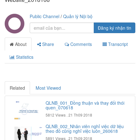
Public Channel
/
Quản lý Nội bộ
Đăng ký nhận tin
About
Share
Comments
Transcript
Statistics
Related
Most Viewed
QLNB_001_Đồng thuận và thay đổi thói
quen_070618
5812 Views .
21 Th09 2018
QLNB_002_Nhân viên nghỉ việc dữ liệu
theo đó cũng nghỉ việc luôn_260618
5891 Views .
21 Th09 2018