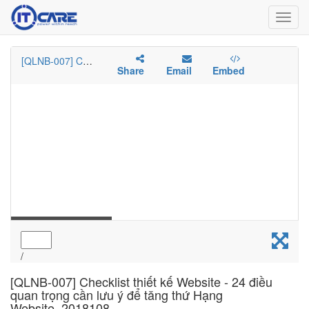
Toggl
navig
[QLNB-007] Checklist thiết kế Website - 24 điều
quan trọng cần lưu ý để tăng thứ Hạng
Website_2018108